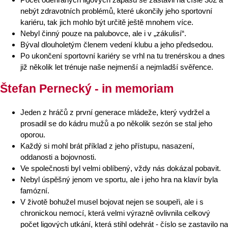
nebýt zdravotních problémů, které ukončily jeho sportovní
kariéru, tak jich mohlo být určitě ještě mnohem více.
Nebyl činný pouze na palubovce, ale i v „zákulisí“.
Býval dlouholetým členem vedení klubu a jeho předsedou.
Po ukončení sportovní kariéry se vrhl na tu trenérskou a dnes
již několik let trénuje naše nejmenší a nejmladší svěřence.
Štefan Pernecký - in memoriam
Jeden z hráčů z první generace mládeže, který vydržel a
prosadil se do kádru mužů a po několik sezón se stal jeho
oporou.
Každý si mohl brát příklad z jeho přístupu, nasazení,
oddanosti a bojovnosti.
Ve společnosti byl velmi oblíbený, vždy nás dokázal pobavit.
Nebyl úspěšný jenom ve sportu, ale i jeho hra na klavír byla
famózní.
V životě bohužel musel bojovat nejen se soupeři, ale i s
chronickou nemocí, která velmi výrazně ovlivnila celkový
počet ligových utkání, která stihl odehrát - číslo se zastavilo na