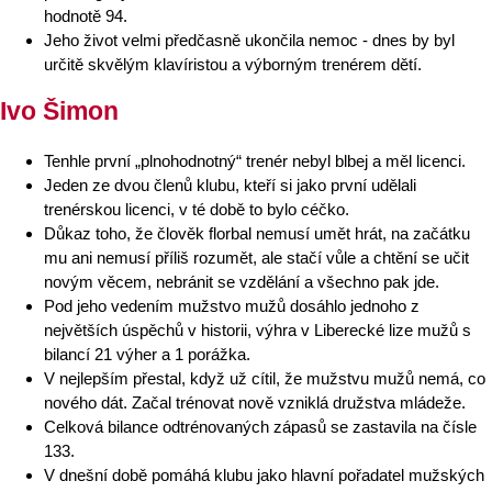
hodnotě 94.
Jeho život velmi předčasně ukončila nemoc - dnes by byl
určitě skvělým klavíristou a výborným trenérem dětí.
Ivo Šimon
Tenhle první „plnohodnotný“ trenér nebyl blbej a měl licenci.
Jeden ze dvou členů klubu, kteří si jako první udělali
trenérskou licenci, v té době to bylo céčko.
Důkaz toho, že člověk florbal nemusí umět hrát, na začátku
mu ani nemusí příliš rozumět, ale stačí vůle a chtění se učit
novým věcem, nebránit se vzdělání a všechno pak jde.
Pod jeho vedením mužstvo mužů dosáhlo jednoho z
největších úspěchů v historii, výhra v Liberecké lize mužů s
bilancí 21 výher a 1 porážka.
V nejlepším přestal, když už cítil, že mužstvu mužů nemá, co
nového dát. Začal trénovat nově vzniklá družstva mládeže.
Celková bilance odtrénovaných zápasů se zastavila na čísle
133.
V dnešní době pomáhá klubu jako hlavní pořadatel mužských