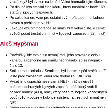
vrací, když byl zvolen na letošní Valné hromadě jejím členem.
Po dlouhá léta stabilní člen kádru, který nasbíral celkově 169
startů v ligových zápasech.
Po celou kariéru vzor pro ostatní svým přístupem, chladnou
hlavou a přehledem ve hře.
Jako „celoživotní“ obránce se snažil hrát velmi čistě, o čemž
svědčí počet trestných minut v ligových zápasech (27 minut).
Aleš Hypšman
Pověrčivý lidé toto číslo nemají rádi, jeho provázelo celou
kariérou a rozhodně mu smůlu nepřinášelo, spíše naopak -
číslo 13.
Stál u zrodu florbalu v Semilech, byl jedním z pěti hráčů, kteří
ještě před založením klubu hráli florbal za FBK Jičín.
Výčet jeho úspěchů nese samá NEJ - hráč s nejvyšším
počtem odehraných ligových zápasů, hráč, který vstřelil
nejvíce branek (403), hráč, který nasbíral nejvíce kanadských
bodů (616) - pouze v kolonce asistencí a trestných minut není
NEJ.
Počet odehraných ligových zápasů se zastavil na čísle 302 a