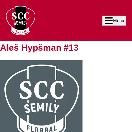
Menu
Aleš Hypšman #13