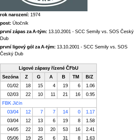
rok narození:
1974
post:
Útočník
první zápas za A-tým:
13.10.2001 - SCC Semily vs. SOS Český
Dub
první ligový gól za A-tým:
13.10.2001 - SCC Semily vs. SOS
Český Dub
Ligové zápasy řízené ČFbU
Sezóna
Z
G
A
B
TM
B/Z
01/02
18
15
4
19
6
1.06
02/03
22
10
11
21
16
0.95
FBK Jičín
03/04
12
7
7
14
0
1.17
03/04
12
13
6
19
8
1.58
04/05
22
33
20
53
16
2.41
05/06
19
25
6
31
8
1.63