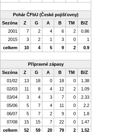
Pohár ČFbU (České pojišťovny)
Sezóna
Z
G
A
B
TM
B/Z
2001
7
2
4
6
2
0.86
2015
3
2
1
3
0
1
celkem
10
4
5
9
2
0.9
Přípravné zápasy
Sezóna
Z
G
A
B
TM
B/Z
01/02
13
18
0
18
0
1.38
02/03
11
8
4
12
2
1.09
03/04
3
4
3
7
0
2.33
05/06
5
7
4
11
0
2.2
06/07
5
7
2
9
0
1.8
07/08
15
15
7
22
0
1.47
celkem
52
59
20
79
2
1.52