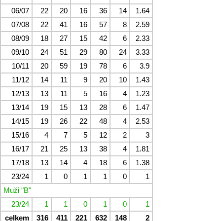
06/07
22
20
16
36
14
1.64
07/08
22
41
16
57
8
2.59
08/09
18
27
15
42
6
2.33
09/10
24
51
29
80
24
3.33
10/11
20
59
19
78
6
3.9
11/12
14
11
9
20
10
1.43
12/13
13
11
5
16
4
1.23
13/14
19
15
13
28
6
1.47
14/15
19
26
22
48
4
2.53
15/16
4
7
5
12
2
3
16/17
21
25
13
38
4
1.81
17/18
13
14
4
18
6
1.38
23/24
1
0
1
1
0
1
Muži "B"
23/24
1
1
0
1
0
1
celkem
316
411
221
632
148
2