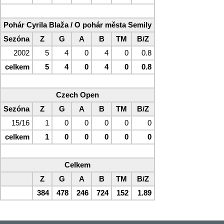
Pohár Cyrila Blaža / O pohár města Semily
Sezóna
Z
G
A
B
TM
B/Z
2002
5
4
0
4
0
0.8
celkem
5
4
0
4
0
0.8
Czech Open
Sezóna
Z
G
A
B
TM
B/Z
15/16
1
0
0
0
0
0
celkem
1
0
0
0
0
0
Celkem
Z
G
A
B
TM
B/Z
384
478
246
724
152
1.89