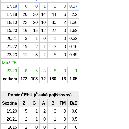
17/18
6
0
1
1
0
0.17
17/18
20
30
14
44
6
2.2
18/19
22
20
10
30
2
1.36
19/20
16
15
12
27
0
1.69
20/21
3
1
0
1
0
0.33
21/22
19
2
1
3
0
0.16
22/23
11
3
2
5
0
0.45
Muži "B"
22/23
8
5
3
8
0
1
celkem
172
108
72
180
16
1.05
Pohár ČFbU (České pojišťovny)
Sezóna
Z
G
A
B
TM
B/Z
19/20
5
1
2
3
0
0.6
20/21
2
1
0
1
0
0.5
2015
2
0
0
0
0
0