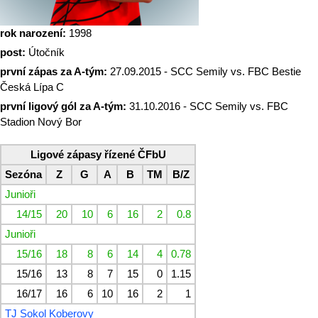
rok narození:
1998
post:
Útočník
první zápas za A-tým:
27.09.2015 - SCC Semily vs. FBC Bestie
Česká Lípa C
první ligový gól za A-tým:
31.10.2016 - SCC Semily vs. FBC
Stadion Nový Bor
Ligové zápasy řízené ČFbU
Sezóna
Z
G
A
B
TM
B/Z
Junioři
14/15
20
10
6
16
2
0.8
Junioři
15/16
18
8
6
14
4
0.78
15/16
13
8
7
15
0
1.15
16/17
16
6
10
16
2
1
TJ Sokol Koberovy