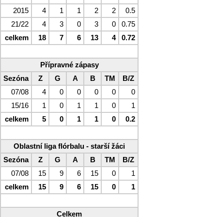
2015
4
1
1
2
2
0.5
21/22
4
3
0
3
0
0.75
celkem
18
7
6
13
4
0.72
Přípravné zápasy
Sezóna
Z
G
A
B
TM
B/Z
07/08
4
0
0
0
0
0
15/16
1
0
1
1
0
1
celkem
5
0
1
1
0
0.2
Oblastní liga flórbalu - starší žáci
Sezóna
Z
G
A
B
TM
B/Z
07/08
15
9
6
15
0
1
celkem
15
9
6
15
0
1
Celkem