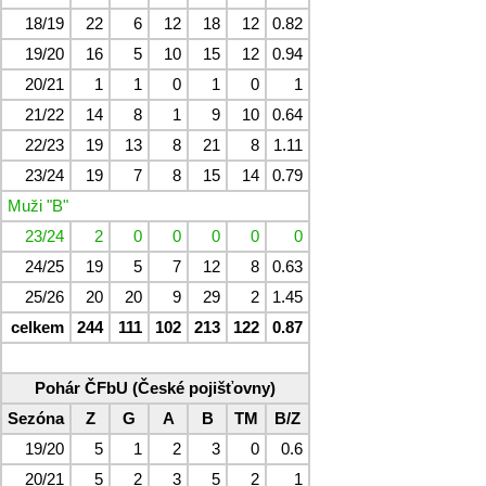
18/19
22
6
12
18
12
0.82
19/20
16
5
10
15
12
0.94
20/21
1
1
0
1
0
1
21/22
14
8
1
9
10
0.64
22/23
19
13
8
21
8
1.11
23/24
19
7
8
15
14
0.79
Muži "B"
23/24
2
0
0
0
0
0
24/25
19
5
7
12
8
0.63
25/26
20
20
9
29
2
1.45
celkem
244
111
102
213
122
0.87
Pohár ČFbU (České pojišťovny)
Sezóna
Z
G
A
B
TM
B/Z
19/20
5
1
2
3
0
0.6
20/21
5
2
3
5
2
1