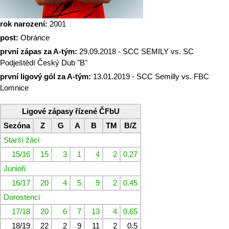
rok narození:
2001
post:
Obránce
první zápas za A-tým:
29.09.2018 - SCC SEMILY vs. SC
Podještědí Český Dub "B"
první ligový gól za A-tým:
13.01.2019 - SCC Semilly vs. FBC
Lomnice
Ligové zápasy řízené ČFbU
Sezóna
Z
G
A
B
TM
B/Z
Starší žáci
15/16
15
3
1
4
2
0.27
Junioři
16/17
20
4
5
9
2
0.45
Dorostenci
17/18
20
6
7
13
4
0.65
18/19
22
2
9
11
2
0.5