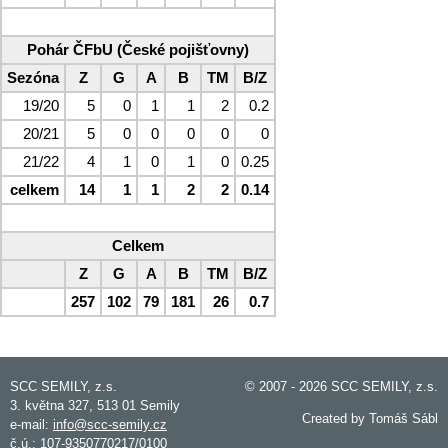
Pohár ČFbU (České pojišťovny)
Sezóna
Z
G
A
B
TM
B/Z
19/20
5
0
1
1
2
0.2
20/21
5
0
0
0
0
0
21/22
4
1
0
1
0
0.25
celkem
14
1
1
2
2
0.14
Celkem
Z
G
A
B
TM
B/Z
257
102
79
181
26
0.7
SCC SEMILY, z.s.
© 2007 - 2026 SCC SEMILY, z.s.
3. května 327, 513 01 Semily
Created by Tomáš Sábl
e-mail:
info@scc-semily.cz
č.ú.: 107-9350770217/0100