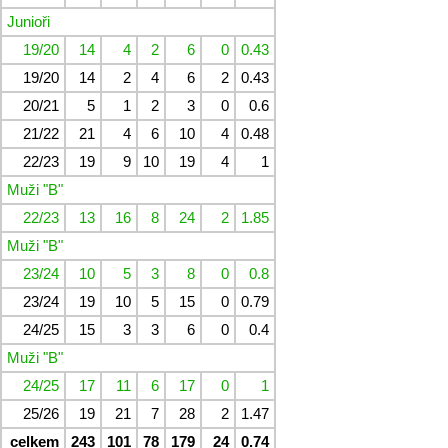
Junioři
19/20
14
4
2
6
0
0.43
19/20
14
2
4
6
2
0.43
20/21
5
1
2
3
0
0.6
21/22
21
4
6
10
4
0.48
22/23
19
9
10
19
4
1
Muži "B"
22/23
13
16
8
24
2
1.85
Muži "B"
23/24
10
5
3
8
0
0.8
23/24
19
10
5
15
0
0.79
24/25
15
3
3
6
0
0.4
Muži "B"
24/25
17
11
6
17
0
1
25/26
19
21
7
28
2
1.47
celkem
243
101
78
179
24
0.74